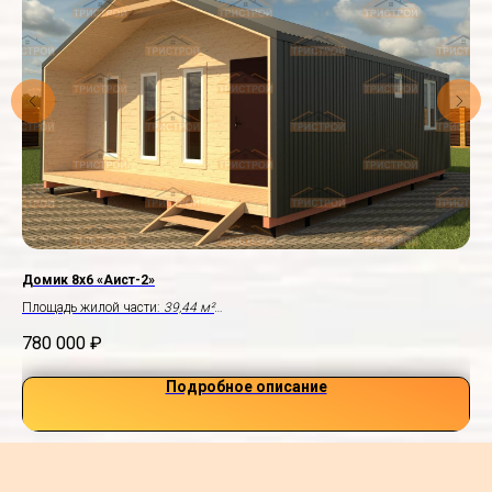
Домик 8х6 «Аист-2»
До
Площадь жилой части:
39,44 м²
Пло
Терраса:
5,8×1,0 м
Вер
780 000
₽
95
Подробное описание