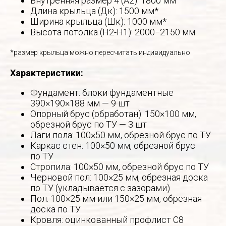
Внутренняя размер 4 (А2): 1800 мм
Длина крыльца (Дк): 1500 мм*
Ширина крыльца (Шк): 1000 мм*
Высота потолка (Н2-Н1): 2000−2150 мм
*размер крыльца можно пересчитать индивидуально
Характеристики:
Фундамент: блоки фундаментные
390×190×188 мм — 9 шт
Опорный брус (обработан): 150×100 мм,
обрезной брус по ТУ — 3 шт
Лаги пола: 100×50 мм, обрезной брус по ТУ
Каркас стен: 100×50 мм, обрезной брус
по ТУ
Стропила: 100×50 мм, обрезной брус по ТУ
Черновой пол: 100×25 мм, обрезная доска
по ТУ (укладывается с зазорами)
Пол: 100×25 мм или 150×25 мм, обрезная
доска по ТУ
Кровля: оцинкованный профлист С8