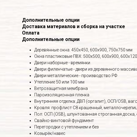
Дополнительные опции
Доставка материалов и сборка на участке
Оплата
Дополнительные опции
Деревянные окна: 450х450, 600х900, 750х750 мм
Окна пластиковые ПВХ: 500х500, 600х900, 600х120
Двери наборные - времянки
Двери филенчатые - двери из деревянного массив
Двери металлические - производство РФ
Утепление 50 или 100 мм
Ветрозащитная мембрана
Пароизоляционная пленка
Внутренняя отделка: ДВП (оргалит), ОСП/OSB, вагон
Кровля: профлист С8 крашенный, металлочерепица
Пол: ОСП (OSB), шпунтованная строганная доска,
Свайно-винтовой фундамент
Перегородки с утеплением и без
Козырёк/навес