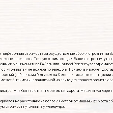
Это надбавочная стоимость за осуществление сборки строения на 
озможные сложности. Точную стоимость для Вашего строения уточ
овыми машинами типа ГАЗель или Hyundai Porter грузоподъемност
, уточняйте у менеджера по телефону. Примерный расчет: доставка 
строений (габаритами больше 6 на 3 метра и тяжелые конструкции 
а может быть меньше заявленной на сайте, для точного расчета о
ика должна быть плотная не размытая дорога. Машины маневренны
ериалов на расстояние не более 20 метров
от машины до места сб
ную стоимость уточняйте у менеджера.