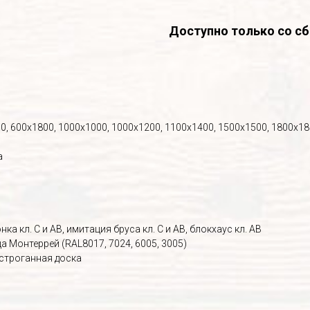
Доступно только со сб
0, 600х1800, 1000х1000, 1000х1200, 1100х1400, 1500х1500, 1800х1
а
ка кл. С и АВ, имитация бруса кл. С и АВ, блокхаус кл. АВ
 Монтеррей (RAL8017, 7024, 6005, 3005)
 строганная доска