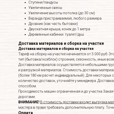
Ступени/пандусы
Увеличенные свесы
Увеличение высоты потолка (до 30 см)
Веранда пристраиваемая, любого размера
Дровник (как часть бытовки)
Двускатная крыша, конек до 1 метра
Деревянные кабинки: туалет/душ
Доставка материалов и сборка на участке
Доставка материалов и сборка на участке
Тариф на сборку на участке начинается от 5 000 руб. 
тип (бытовка/хозблок) строения, сезонность, иные в
Доставка материалов осуществляется небольшими груз
и разгрузкой материалов. Стоимость доставки материалов
(более 180 км расчет индивидуальный). Для некоторых 
количество доставок, уточняйте у менеджера. Доставк
способом.
Проходимость машин ограниченная и до участка Заказч
дорогами.
ВНИМАНИЕ!
В стоимость доставки входит выгрузка мат
мастера в праве требовать дополнительную плату. Точ
Оплата