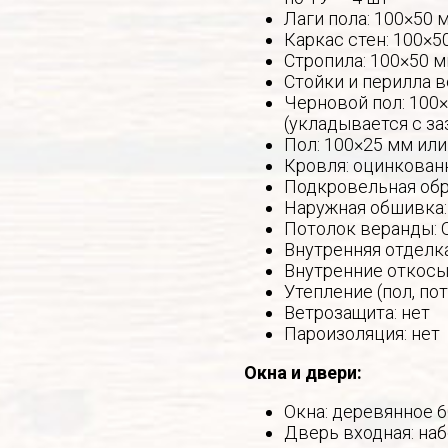
Лаги пола: 100×50 
Каркас стен: 100×5
Стропила: 100×50 м
Стойки и перилла в
Черновой пол: 100×
(укладывается с за
Пол: 100×25 мм или
Кровля: оцинкован
Подкровельная обр
Наружная обшивка:
Потолок веранды: 
Внутренняя отделк
Внутренние откосы 
Утепление (пол, по
Ветрозащита: нет
Пароизоляция: нет
Окна и двери:
Окна: деревянное 
Дверь входная: наб