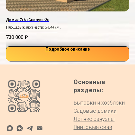
Домик 7х6 «Снегирь-2»
До
Площадь жилой части:
34,44 м²
Пло
Крыльцо:
2,5×2,0 м
Пло
730 000
₽
47
Подробное описание
Основные
разделы:
Бытовки и хозблоки
Садовые домики
Летние санузлы
Винтовые сваи