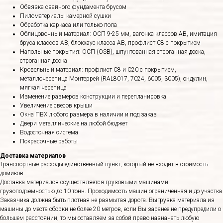
Обвязка свайного фундамента брусом
Пиломатериалы камерной сушки
Обработка каркаса или только пола
Облицовочный материал: ОСП 9-25 мм, вагонка классов АВ, имитация
бруса классов АВ, блокхаус класса АВ, профлист С8 с покрытием
Напольные покрытия: ОСП (OSB), шпунтованная строганная доска,
строганная доска
Кровельный материал: профлист С8 и С20 с покрытием,
металлочерепица Монтеррей (RAL8017, 7024, 6005, 3005), ондулин,
мягкая черепица
Изменение размеров конструкции и перепланировка
Увеличение свесов крыши
Окна ПВХ любого размера в наличии и под заказ
Двери металлические на любой бюджет
Водосточная система
Покрасочные работы
Доставка материалов
Транспортные расходы единственный пункт, который не входит в стоимость
домиков.
Доставка материалов осуществляется грузовыми машинами
грузоподъемностью до 10 тонн. Проходимость машин ограниченная и до участка
Заказчика должна быть плотная не размытая дорога. Выгрузка материала из
машины до места сборки не более 20 метров, если Вы заранее не предупредили о
большем расстоянии, то мы оставляем за собой право назначать любую