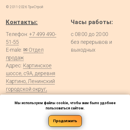
©
2011-2026
ТриСтрой
Контакты:
Часы работы:
Телефон:
+7 499 490-
с 08:00 до 20:00
51-55
без перерывов и
E-male:
✉ Отдел
выходных
продаж
Адрес:
Картинское
шоссе, с9А, деревня
Картино, Ленинский
городской округ,
Московская область
Мы используем файлы cookie, чтобы вам было удобнее
пользоваться сайтом.
Информация на сайте не является публичной офертой
|
Сайт treestroy.ru
Продолжить
является информационным порталом, а доставку и сборку
осуществляют партнёры сервиса