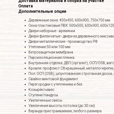
Доставка материалов и сборка на участке
Оплата
Дополнительные опции
Деревянные окна: 450х450, 600х900, 750х750 мм
Окна пластиковые ПВХ: 500х500, 600х900, 600х120
Двери наборные - времянки
Двери филенчатые - двери из деревянного массив
Двери металлические - производство РФ
Утепление 50 или 100 мм
Ветрозащитная мембрана
Пароизоляционная пленка
Внутренняя отделка: ДВП (оргалит), ОСП/OSB, вагон
Кровля: профлист С8 крашенный, металлочерепица
Пол: ОСП (OSB), шпунтованная строганная доска,
Свайно-винтовой фундамент
Перегородки с утеплением и без
Козырёк/навес
Ступени/пандусы
Увеличенные свесы
Увеличение высоты потолка (до 30 см)
Веранда пристраиваемая, любого размера