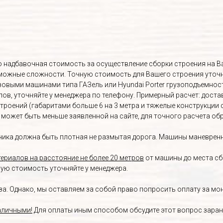
Это надбавочная стоимость за осуществление сборки строения на 
озможные сложности. Точную стоимость для Вашего строения уточ
овыми машинами типа ГАЗель или Hyundai Porter грузоподъемност
, уточняйте у менеджера по телефону. Примерный расчет: доставка 
строений (габаритами больше 6 на 3 метра и тяжелые конструкции 
а может быть меньше заявленной на сайте, для точного расчета о
ика должна быть плотная не размытая дорога. Машины маневренны
ериалов на расстояние не более 20 метров
от машины до места сб
ную стоимость уточняйте у менеджера.
. Однако, мы оставляем за собой право попросить оплату за монт
аличными!
Для оплаты иным способом обсудите этот вопрос заран