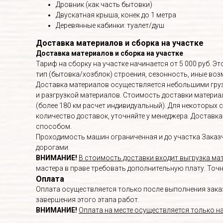
Дровник (как часть бытовки)
Двускатная крыша, конек до 1 метра
Деревянные кабинки: туалет/душ
Доставка материалов и сборка на участке
Доставка материалов и сборка на участке
Тариф на сборку на участке начинается от 5 000 руб. 
тип (бытовка/хозблок) строения, сезонность, иные в
Доставка материалов осуществляется небольшими груз
и разгрузкой материалов. Стоимость доставки материалов
(более 180 км расчет индивидуальный). Для некоторых 
количество доставок, уточняйте у менеджера. Доставк
способом.
Проходимость машин ограниченная и до участка Заказч
дорогами.
ВНИМАНИЕ!
В стоимость доставки входит выгрузка мат
мастера в праве требовать дополнительную плату. Точ
Оплата
Оплата осуществляется только после выполнения заказа
завершения этого этапа работ.
ВНИМАНИЕ!
Оплата на месте осуществляется только н