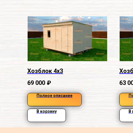
Хозблок 4х3
Хозб
69 000
₽
63 0
Полное описание
П
В корзину
В