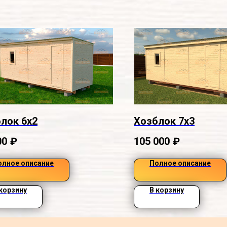
лок 6х2
Хозблок 7х3
00
₽
105 000
₽
олное описание
Полное описание
 корзину
В корзину