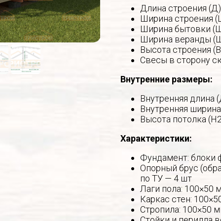
Длина строения (Д)
Ширина строения (
Ширина бытовки (Ш
Ширина веранды (Ш
Высота строения (В
Свесы в сторону ск
Внутренние размеры:
Внутренняя длина (
Внутренняя ширина
Высота потолка (Н2
Характеристики:
Фундамент: блоки 
Опорный брус (обра
по ТУ — 4 шт
Лаги пола: 100×50 
Каркас стен: 100×5
Стропила: 100×50 м
Стойки и перилла в