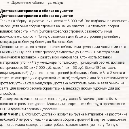
Деревянные кабинки: туалет/душ
Доставка материалов и сборка на участке
Доставка материалов и сборка на участке
Тариф на сборку на участке начинается от 5 000 руб. Это надбавочная стоимость
за осуществление сборки строения на Вашем участке. На стоимость сборки
влияют: габариты и тип (бытовка/хозблок) строения, сезонность, иные
возможные сложности. Точную стоимость для Вашего строения уточняйте у
менеджера любым удобным для Вас способом.
Доставка материалов осуществляется небольшими грузовыми машинами типа
ГАЗель или Hyundai Porter грузоподъемностью до 1,5 тонны. Мастера сами
занимаются доставкой и разгрузкой материалов. Стоимость доставки
материалов, уточняйте у менеджера по телефону. Примерный расчет: доставка
материалов до 50 км - 7 000 руб. далее 1 км = 50 руб. (более 180 км расчет
индивидуальный). Для некоторых строений (габаритами больше 6 на 3 метра и
тяжелые конструкции с двускатной крышей) требуется 2 или большее количество
доставок, уточняйте у менеджера. Доставка может быть меньше заявленной на
сайте, для точного расчета обратитесь к менеджеру любым удобным для Вас
способом.
Проходимость машин ограниченная и до участка Заказчика должна быть
плотная не размытая дорога. Машины маневренные и без труда проезжают по
СНТ и деревням с узкими дорогами.
ВНИМАНИЕ!
В стоимость доставки входит выгрузка материалов на расстояние
не более 20 метров
от машины до места сборки строения! В случае превышения
данного лимита мастера в праве требовать дополнительную плату. Точную