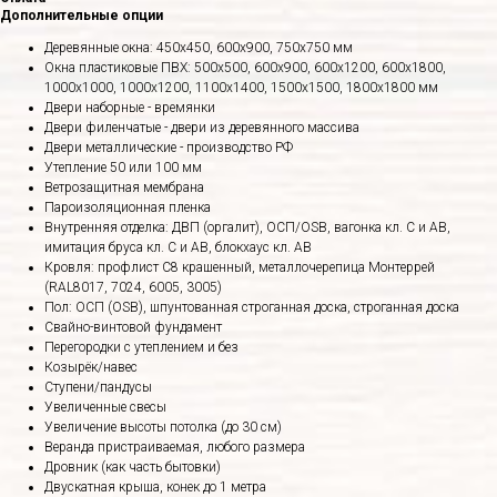
Дополнительные опции
Деревянные окна: 450х450, 600х900, 750х750 мм
Окна пластиковые ПВХ: 500х500, 600х900, 600х1200, 600х1800,
1000х1000, 1000х1200, 1100х1400, 1500х1500, 1800х1800 мм
Двери наборные - времянки
Двери филенчатые - двери из деревянного массива
Двери металлические - производство РФ
Утепление 50 или 100 мм
Ветрозащитная мембрана
Пароизоляционная пленка
Внутренняя отделка: ДВП (оргалит), ОСП/OSB, вагонка кл. С и АВ,
имитация бруса кл. С и АВ, блокхаус кл. АВ
Кровля: профлист С8 крашенный, металлочерепица Монтеррей
(RAL8017, 7024, 6005, 3005)
Пол: ОСП (OSB), шпунтованная строганная доска, строганная доска
Свайно-винтовой фундамент
Перегородки с утеплением и без
Козырёк/навес
Ступени/пандусы
Увеличенные свесы
Увеличение высоты потолка (до 30 см)
Веранда пристраиваемая, любого размера
Дровник (как часть бытовки)
Двускатная крыша, конек до 1 метра