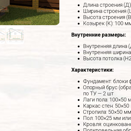
Длина строения (Д)
Ширина строения (
Высота строения (В
Козырек (К): 100 м
Внутренние размеры:
Внутренняя длина (
Внутренняя ширина
Высота потолка (Н2
Характеристики:
Фундамент: блоки 
Опорный брус (обра
по ТУ — 2 шт
Лаги пола: 100×50 
Каркас стен: 50×50
Стропила: 50×50 мм
Пол: 100×25 мм или
Кровля: оцинкован
Подкровельная обр