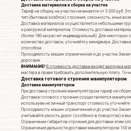
Доставка материалов и сборка на участке
Тариф на сборку на участке начинается от 5 000 руб. 
тип (бытовка/хозблок) строения, сезонность, иные в
Доставка материалов осуществляется небольшими груз
и разгрузкой материалов. Стоимость доставки материалов
(более 180 км расчет индивидуальный). Для некоторых 
количество доставок, уточняйте у менеджера. Доставк
способом.
Проходимость машин ограниченная и до участка Заказч
дорогами.
ВНИМАНИЕ!
В стоимость доставки входит выгрузка мат
мастера в праве требовать дополнительную плату. Точ
Доставка готового строения манипулятором
Доставка манипулятором
При доставка строения манипулятором тариф на сборку
Доставка готового строения осуществляется манипулят
используем не личный транспорт стоимость уточняйте 
Проходимость машин ограниченная и до участка Заказч
учитывайте узкость дорог (особенно в поворотах) и вы
Ограничение габаритов строения для доставки этим спо
Ограничение дальности доставки манипулятором 150 к