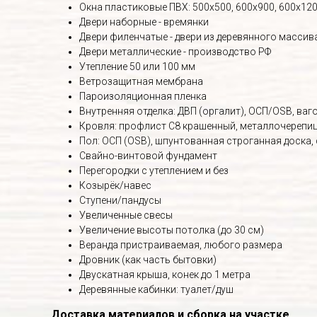
Окна пластиковые ПВХ: 500х500, 600х900, 600х120
Двери наборные - времянки
Двери филенчатые - двери из деревянного массив
Двери металлические - производство РФ
Утепление 50 или 100 мм
Ветрозащитная мембрана
Пароизоляционная пленка
Внутренняя отделка: ДВП (оргалит), ОСП/OSB, вагон
Кровля: профлист С8 крашенный, металлочерепица
Пол: ОСП (OSB), шпунтованная строганная доска,
Свайно-винтовой фундамент
Перегородки с утеплением и без
Козырёк/навес
Ступени/пандусы
Увеличенные свесы
Увеличение высоты потолка (до 30 см)
Веранда пристраиваемая, любого размера
Дровник (как часть бытовки)
Двускатная крыша, конек до 1 метра
Деревянные кабинки: туалет/душ
Доставка материалов и сборка на участке