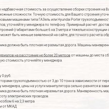
Это надбавочная стоимость за осуществление сборки строения на 
озможные сложности. Точную стоимость для Вашего строения уточ
овыми машинами типа ГАЗель или Hyundai Porter грузоподъемност
, уточняйте у менеджера по телефону. Примерный расчет: доставка 
строений (габаритами больше 6 на 3 метра и тяжелые конструкции 
а может быть меньше заявленной на сайте, для точного расчета о
ика должна быть плотная не размытая дорога. Машины маневренны
ериалов на расстояние не более 20 метров
от машины до места сб
ную стоимость уточняйте у менеджера.
 0 руб.
орами грузоподъемностью от 3 до 10 тонн в зависимости от пере
у менеджера, цены на услуги манипулятора сильно разнятся в зав
ика должна быть плотная неразмытая дорога. Маневренность маш
соту электрических проводов.
собом 6 на 2,3 метра.
м от МКАД.