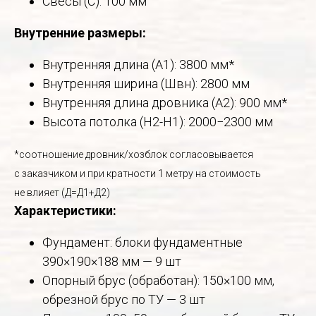
Свесы (С): 100 мм
Внутренние размеры:
Внутренняя длина (А1): 3800 мм*
Внутренняя ширина (Швн): 2800 мм
Внутренняя длина дровника (А2): 900 мм*
Высота потолка (Н2-Н1): 2000−2300 мм
*соотношение дровник/хозблок согласовывается
с заказчиком и при кратности 1 метру на стоимость
не влияет (Д=Д1+Д2)
Характеристики:
Фундамент: блоки фундаментные
390×190×188 мм — 9 шт
Опорный брус (обработан): 150×100 мм,
обрезной брус по ТУ — 3 шт