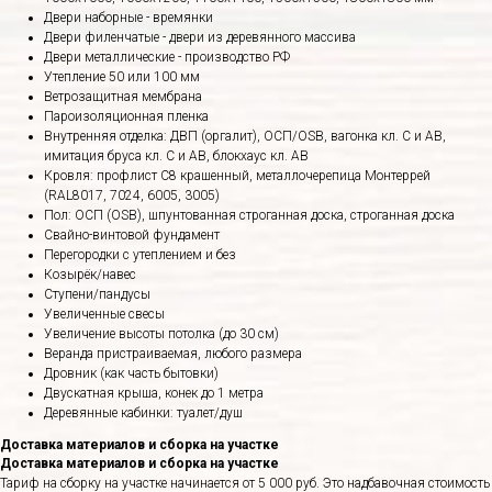
Двери наборные - времянки
Двери филенчатые - двери из деревянного массива
Двери металлические - производство РФ
Утепление 50 или 100 мм
Ветрозащитная мембрана
Пароизоляционная пленка
Внутренняя отделка: ДВП (оргалит), ОСП/OSB, вагонка кл. С и АВ,
имитация бруса кл. С и АВ, блокхаус кл. АВ
Кровля: профлист С8 крашенный, металлочерепица Монтеррей
(RAL8017, 7024, 6005, 3005)
Пол: ОСП (OSB), шпунтованная строганная доска, строганная доска
Свайно-винтовой фундамент
Перегородки с утеплением и без
Козырёк/навес
Ступени/пандусы
Увеличенные свесы
Увеличение высоты потолка (до 30 см)
Веранда пристраиваемая, любого размера
Дровник (как часть бытовки)
Двускатная крыша, конек до 1 метра
Деревянные кабинки: туалет/душ
Доставка материалов и сборка на участке
Доставка материалов и сборка на участке
Тариф на сборку на участке начинается от 5 000 руб. Это надбавочная стоимость