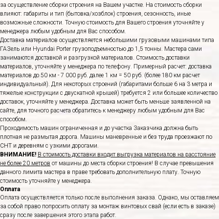
за осуществление сборки строения на Вашем участке. На стоимость сборки
влияют: габариты и тип (бытовка/хозблок) строения, сезонность, иные
возможные сложности. Точную стоимость для Вашего строения уточняйте у
менеджера любым удобным для Вас способом.
Доставка материалов осуществляется небольшими грузовыми машинами типа
ГАЗель или Hyundai Porter грузоподъемностью до 1,5 тонны. Мастера сами
занимаются доставкой и разгрузкой материалов. Стоимость доставки
материалов, уточняйте у менеджера по телефону. Примерный расчет: доставка
материалов до 50 км - 7 000 руб. далее 1 км = 50 руб. (более 180 км расчет
индивидуальный). Для некоторых строений (габаритами больше 6 на 3 метра и
тяжелые конструкции с двускатной крышей) требуется 2 или большее количество
доставок, уточняйте у менеджера. Доставка может быть меньше заявленной на
сайте, для точного расчета обратитесь к менеджеру любым удобным для Вас
способом.
Проходимость машин ограниченная и до участка Заказчика должна быть
плотная не размытая дорога. Машины маневренные и без труда проезжают по
СНТ и деревням с узкими дорогами.
ВНИМАНИЕ!
В стоимость доставки входит выгрузка материалов на расстояние
не более 20 метров
от машины до места сборки строения! В случае превышения
данного лимита мастера в праве требовать дополнительную плату. Точную
стоимость уточняйте у менеджера.
Оплата
Оплата осуществляется только после выполнения заказа. Однако, мы оставляем
за собой право попросить оплату за монтаж винтовых свай (если есть в заказе)
сразу после завершения этого этапа работ.