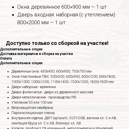
Окна: деревянное 600×900 мм — 1 шт
Дверь входная: наборная (с утеплением)
800×2000 мм — 1 шт
Доступно только со сборкой на участке!
Дополнительные опции
Доставка материалов и сборка на участке
Оплата
Дополнительные опции
Деревянные окна: 450х450, 600х900, 750х750 мм
Окна пластиковые ПВХ: 500х500, 600х900, 600х1200, 600х1800,
1000х1000, 1000х1200, 1100х1400, 1500х1500, 1800х1800 мм
Двери наборные - времянки
Двери филенчатые - двери из деревянного массива
Двери металлические - производство РФ
Утепление 50 или 100 мм
Ветрозащитная мембрана
Пароизоляционная пленка
Внутренняя отделка: ДВП (оргалит), ОСП/OSB, вагонка кл. С и АВ,
имитация бруса кл. С и АВ, блокхаус кл. АВ
Кровля: профлист С8 крашенный, металлочерепица Монтеррей