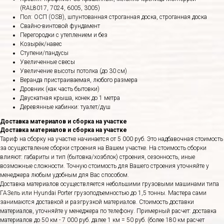
(RAL8017, 7024, 6005, 3005)
Пол: ОСП (OSB), шпунтованная строганная доска, строганная доска
Свайно-винтовой фундамент
Перегородки с утеплением и без
Козырёк/навес
Ступени/пандусы
Увеличенные свесы
Увеличение высоты потолка (до 30 см)
Веранда пристраиваемая, любого размера
Дровник (как часть бытовки)
Двускатная крыша, конек до 1 метра
Деревянные кабинки: туалет/душ
Доставка материалов и сборка на участке
Доставка материалов и сборка на участке
Тариф на сборку на участке начинается от 5 000 руб. Это надбавочная стоимость
за осуществление сборки строения на Вашем участке. На стоимость сборки
влияют: габариты и тип (бытовка/хозблок) строения, сезонность, иные
возможные сложности. Точную стоимость для Вашего строения уточняйте у
менеджера любым удобным для Вас способом.
Доставка материалов осуществляется небольшими грузовыми машинами типа
ГАЗель или Hyundai Porter грузоподъемностью до 1,5 тонны. Мастера сами
занимаются доставкой и разгрузкой материалов. Стоимость доставки
материалов, уточняйте у менеджера по телефону. Примерный расчет: доставка
материалов до 50 км - 7 000 руб. далее 1 км = 50 руб. (более 180 км расчет