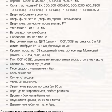
Деревянные окна: 450х450, 600х900, 750х750 мм
Окна пластиковые ПВХ: 500х500, 600х900, 600х1200, 600х1800,
1000х1000, 1000х1200, 1100х1400, 1500х1500, 1800х1800 мм
Двери наборные - времянки
Двери филенчатые - двери из деревянного массива
Двери металлические - производство РФ
Утепление 50 или 100 мм
Ветрозащитная мембрана
Пароизоляционная пленка
Внутренняя отделка: ДВП (оргалит), ОСП/OSB, вагонка кл. С и АВ,
имитация бруса кл. С и АВ, блокхаус кл. АВ
Кровля: профлист С8 крашенный, металлочерепица Монтеррей
(RAL8017, 7024, 6005, 3005)
Пол: ОСП (OSB), шпунтованная строганная доска, строганная доска
Свайно-винтовой фундамент
Перегородки с утеплением и без
Козырёк/навес
Ступени/пандусы
Увеличенные свесы
Увеличение высоты потолка (до 30 см)
Веранда пристраиваемая, любого размера
Дровник (как часть бытовки)
Двускатная крыша, конек до 1 метра
Деревянные кабинки: туалет/душ
Доставка материалов и сборка на участке