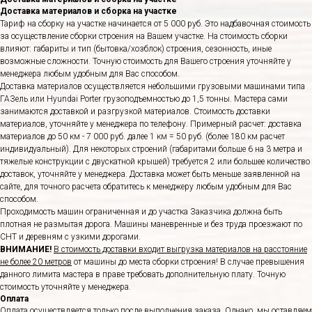
Доставка материалов и сборка на участке
Тариф на сборку на участке начинается от 5 000 руб. Это надбавочная стоимость
за осуществление сборки строения на Вашем участке. На стоимость сборки
влияют: габариты и тип (бытовка/хозблок) строения, сезонность, иные
возможные сложности. Точную стоимость для Вашего строения уточняйте у
менеджера любым удобным для Вас способом.
Доставка материалов осуществляется небольшими грузовыми машинами типа
ГАЗель или Hyundai Porter грузоподъемностью до 1,5 тонны. Мастера сами
занимаются доставкой и разгрузкой материалов. Стоимость доставки
материалов, уточняйте у менеджера по телефону. Примерный расчет: доставка
материалов до 50 км - 7 000 руб. далее 1 км = 50 руб. (более 180 км расчет
индивидуальный). Для некоторых строений (габаритами больше 6 на 3 метра и
тяжелые конструкции с двускатной крышей) требуется 2 или большее количество
доставок, уточняйте у менеджера. Доставка может быть меньше заявленной на
сайте, для точного расчета обратитесь к менеджеру любым удобным для Вас
способом.
Проходимость машин ограниченная и до участка Заказчика должна быть
плотная не размытая дорога. Машины маневренные и без труда проезжают по
СНТ и деревням с узкими дорогами.
ВНИМАНИЕ!
В стоимость доставки входит выгрузка материалов на расстояние
не более 20 метров
от машины до места сборки строения! В случае превышения
данного лимита мастера в праве требовать дополнительную плату. Точную
стоимость уточняйте у менеджера.
Оплата
Оплата осуществляется только после выполнения заказа. Однако, мы оставляем