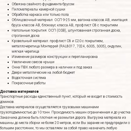
Обвязка свайного фундамента брусом
Пиломатериалы камерной сушки
Обработка каркаса или только пола
Облицовочный материал: ОСП 9-25 мм, вагонка классов АВ, имитация
бруса классов АВ, блокхаус класса АВ, профлист С8 с покрытием
Напольные покрытия: ОСП (OSB), шпунтованная строганная доска,
строганная доска
Кровельный материал: профлист С8 и С20 с покрытием,
металлочерепица Монтеррей (RAL8017, 7024, 6005, 3005), ондулин,
мягкая черепица
Изменение размеров конструкции и перепланировка
Увеличение свесов крыши
Окна ПВХ любого размера в наличии и под заказ
Двери металлические на любой бюджет
Водосточная система
Покрасочные работы
Доставка материалов
Транспортные расходы единственный пункт, который не входит в стоимость
домиков.
Доставка материалов осуществляется грузовыми машинами
грузоподъемностью до 10 тонн. Проходимость машин ограниченная и до участка
Заказчика должна быть плотная не размытая дорога. Выгрузка материала из
машины до места сборки не более 20 метров, если Вы заранее не предупредили о
большем расстоянии, то мы оставляем за собой право назначать любую