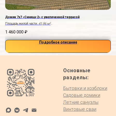
Домик 7х7 «Синица-2» с увеличенной террасой
До
Площадь жилой части:
41,96 м²
Пло
Терраса:
3,7×2,0 м
Без
1 460 000
₽
91
Подробное описание
Основные
разделы:
Бытовки и хозблоки
Садовые домики
Летние санузлы
Винтовые сваи