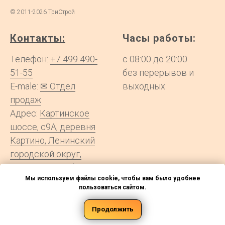
©
2011-2026
ТриСтрой
Контакты:
Часы работы:
Телефон:
+7 499 490-
с 08:00 до 20:00
51-55
без перерывов и
E-male:
✉ Отдел
выходных
продаж
Адрес:
Картинское
шоссе, с9А, деревня
Картино, Ленинский
городской округ,
Московская область
Мы используем файлы cookie, чтобы вам было удобнее
пользоваться сайтом.
Информация на сайте не является публичной офертой
|
Сайт treestroy.ru
Продолжить
является информационным порталом, а доставку и сборку
осуществляют партнёры сервиса