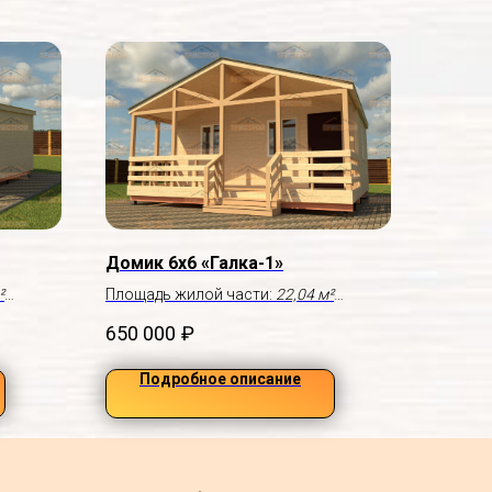
Домик 6х6 «Галка-1»
²
Площадь жилой части:
22,04 м²
Крыльцо:
5,8×1,9 м
650 000
₽
Подробное описание