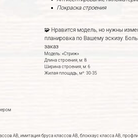
Покраска строения
🧩 Нравится модель, но нужны изм
планировка по Вашему эскизу. Боль
заказ
Модель: «Стриж»
Длина строения, м: 8
Ширина строения, м: 6
Жилая площадь, м²: 30-35
лером
ассов АВ, имитация бруса классов АВ, блокхаус класса АВ, профл