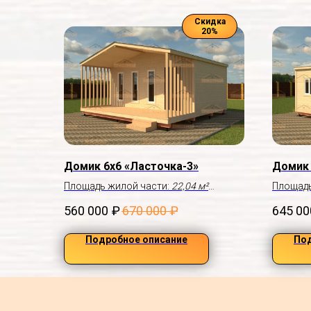
Скидка
20%
Домик 6х6 «Ласточка-3»
Домик 
Площадь жилой части:
22,04 м²
Площадь
Площадь веранды:
11,6 м²
Без кры
560 000
₽
670 000
₽
645 00
Подробное описание
Под