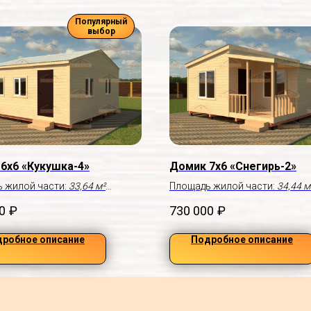
Популярный
выбор
6х6 «Кукушка-4»
Домик 7х6 «Снегирь-2»
 жилой части:
33,64 м²
Площадь жилой части:
34,44 м
льца
Крыльцо:
2,5×2,0 м
0
₽
730 000
₽
робное описание
Подробное описание