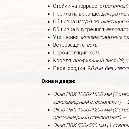
Стойки на террасе:
строганный
Перила на веранде:
декоративн
Обшивка наружная:
имитация б
Обшивка внутренняя:
евроваго
Утепление:
минераловатные пли
Ветрозащита:
есть
Пароизоляция:
есть
Кровля:
профильный лист С8, ц
Перегородки:
9,0 п.м. без утеп
Окна и двери:
Окно ПВХ 1200×1800 мм (2 ство
однокамерный стеклопакет) — 
Окно ПВХ 1000×1200 мм (2 ство
однокамерный стеклопакет) — 
Окно ПВХ 500×500 мм (1 створ