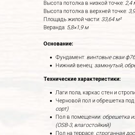
Высота потолка в низкой точке:
2,4 
Высота потолка в верхней точке:
3,
Площадь жилой части:
33,64 м²
Веранда:
5,8×1,9 м
Основание:
Фундамент:
винтовые сваи ф7
Нижний венец:
замкнутый, обр
Технические характеристики:
Лаги пола, каркас стен и строп
Черновой пол и обрешетка под
сорт)
Пол в помещении:
обрешетка из
(OSB-3, влагостойкий)
Пол на террасе:
строганная дос