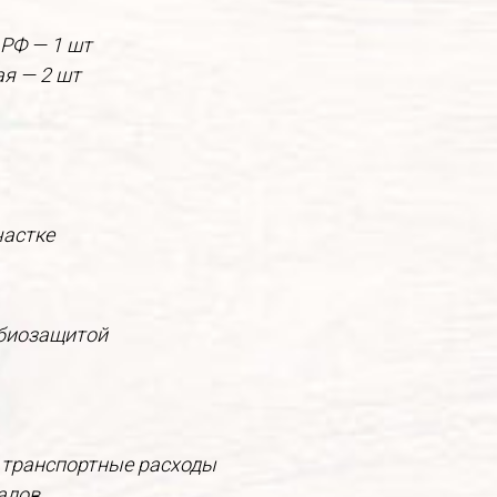
 РФ — 1 шт
я — 2 шт
частке
ебиозащитой
 транспортные расходы
алов