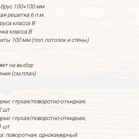
 брус 100×100 мм
ая решетка 6 п.м.
руса класса В
нка класса В
ты 100 мм (пол, потолок и стены)
вет на выбор
ления (см.план)
рки: глухая/поворотно-откидная,
2 шт
рки: глухая/поворотно-откидная,
1 шт
ка: поворотная, однокамерный