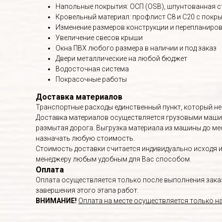
Напольные покрытия: ОСП (OSB), шпунтованная с
Кровельный материал: профлист С8 и С20 с покрыт
Изменение размеров конструкции и перепланиро
Увеличение свесов крыши
Окна ПВХ любого размера в наличии и под заказ
Двери металлические на любой бюджет
Водосточная система
Покрасочные работы
Доставка материалов
Транспортные расходы единственный пункт, который не
Доставка материалов осуществляется грузовыми машин
размытая дорога. Выгрузка материала из машины до мес
назначать любую стоимость.
Стоимость доставки считается индивидуально исходя из
менеджеру любым удобным для Вас способом.
Оплата
Оплата осуществляется только после выполнения заказа
завершения этого этапа работ.
ВНИМАНИЕ!
Оплата на месте осуществляется только н