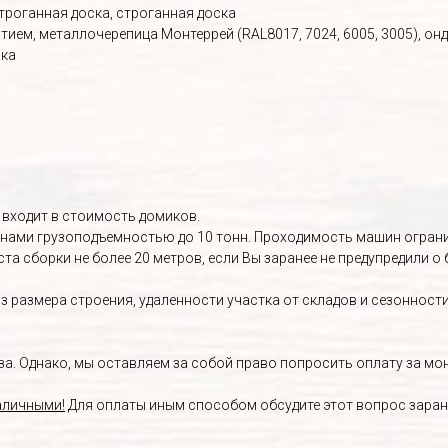
троганная доска, строганная доска
ием, металлочерепица Монтеррей (RAL8017, 7024, 6005, 3005), онд
вка
 входит в стоимость домиков.
ами грузоподъемностью до 10 тонн. Проходимость машин огранич
та сборки не более 20 метров, если Вы заранее не предупредили 
 размера строения, удаленности участка от складов и сезонности
. Однако, мы оставляем за собой право попросить оплату за монт
аличными!
Для оплаты иным способом обсудите этот вопрос заран