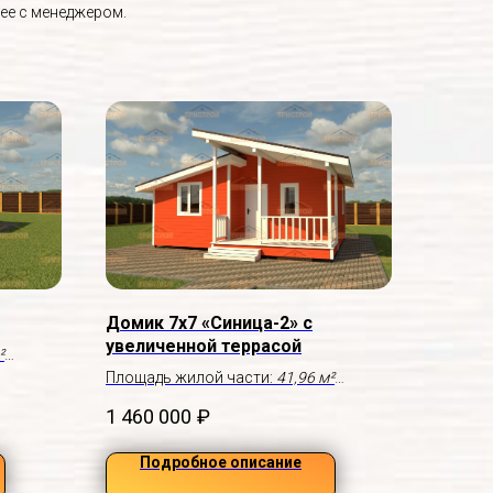
ее с менеджером.
Домик 7х7 «Синица-2» с
увеличенной террасой
²
Площадь жилой части:
41,96 м²
Терраса:
3,7×2,0 м
1 460 000
₽
Подробное описание