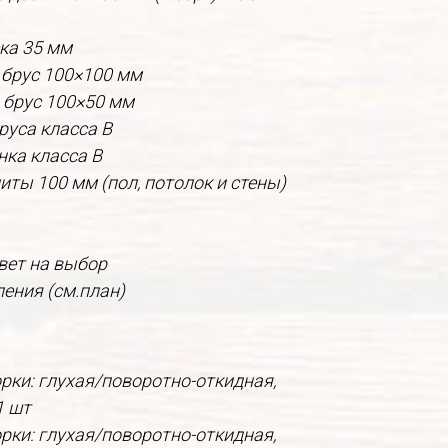
ка 35 мм
 брус 100×100 мм
 брус 100×50 мм
руса класса В
нка класса В
ты 100 мм (пол, потолок и стены)
вет на выбор
пления (см.план)
рки: глухая/поворотно-откидная,
1 шт
рки: глухая/поворотно-откидная,