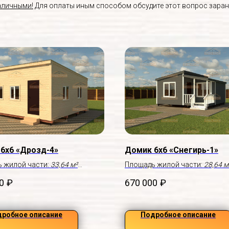
аличными!
Для оплаты иным способом обсудите этот вопрос заран
6х6 «Дрозд-4»
Домик 6х6 «Снегирь-1»
 жилой части:
33,64 м²
Площадь жилой части:
28,64 м
льца
Крыльцо:
2,5×2,0 м
0
₽
670 000
₽
робное описание
Подробное описание