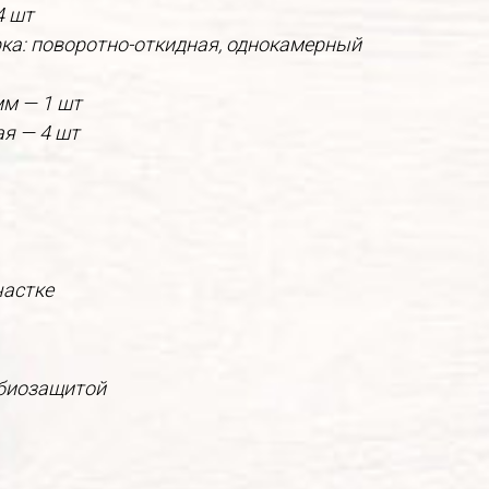
4 шт
рка: поворотно-откидная, однокамерный
мм — 1 шт
я — 4 шт
частке
ебиозащитой