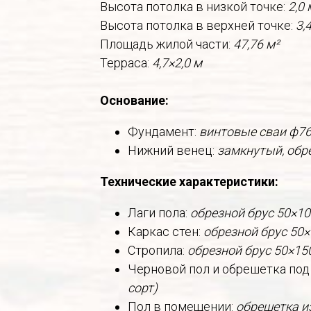
Высота потолка в низкой точке:
2,0 
Высота потолка в верхней точке:
3,
Площадь жилой части:
47,76 м²
Терраса:
4,7×2,0 м
Основание:
Фундамент:
винтовые сваи ф7
Нижний венец:
замкнутый, обр
Технические характеристики:
Лаги пола:
обрезной брус 50×10
Каркас стен:
обрезной брус 50×
Стропила:
обрезной брус 50×15
Черновой пол и обрешетка под
сорт)
Пол в помещении:
обрешетка из