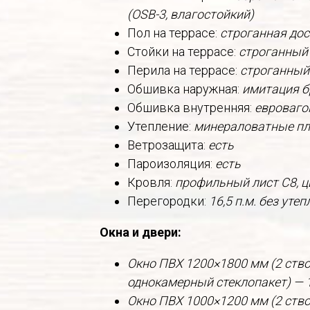
(OSB-3, влагостойкий)
Пол на террасе:
строганная дос
Стойки на террасе:
строганный
Перила на террасе:
строганный
Обшивка наружная:
имитация б
Обшивка внутренняя:
евроваго
Утепление:
минераловатные пли
Ветрозащита:
есть
Пароизоляция:
есть
Кровля:
профильный лист С8, ц
Перегородки:
16,5 п.м. без уте
Окна и двери:
Окно ПВХ 1200×1800 мм (2 ство
однокамерный стеклопакет) — 
Окно ПВХ 1000×1200 мм (2 ство