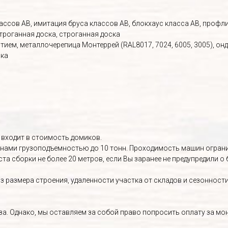
ассов АВ, имитация бруса классов АВ, блокхаус класса АВ, профл
троганная доска, строганная доска
ием, металлочерепица Монтеррей (RAL8017, 7024, 6005, 3005), онд
вка
 входит в стоимость домиков.
ами грузоподъемностью до 10 тонн. Проходимость машин огранич
та сборки не более 20 метров, если Вы заранее не предупредили 
 размера строения, удаленности участка от складов и сезонности
. Однако, мы оставляем за собой право попросить оплату за монт