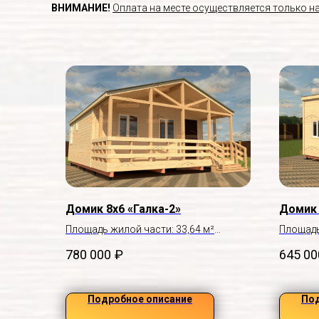
ВНИМАНИЕ!
Оплата на месте осуществляется только н
Домик 8х6 «Галка-2»
Домик 
Площадь жилой части: 33,64 м²
Площадь
Размер веранды: 5,8×1,9 м
Без кры
780 000
₽
645 00
Подробное описание
Под