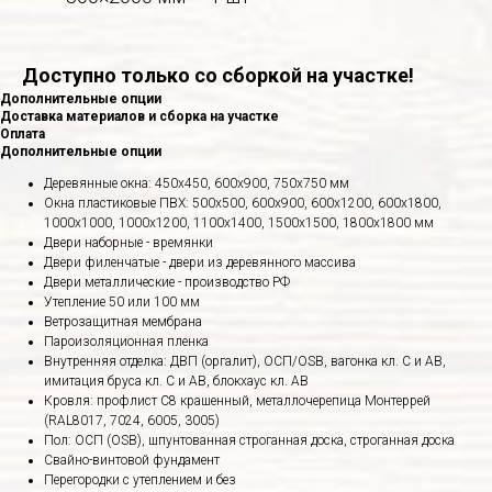
Доступно только со сборкой на участке!
Дополнительные опции
Доставка материалов и сборка на участке
Оплата
Дополнительные опции
Деревянные окна: 450х450, 600х900, 750х750 мм
Окна пластиковые ПВХ: 500х500, 600х900, 600х1200, 600х1800,
1000х1000, 1000х1200, 1100х1400, 1500х1500, 1800х1800 мм
Двери наборные - времянки
Двери филенчатые - двери из деревянного массива
Двери металлические - производство РФ
Утепление 50 или 100 мм
Ветрозащитная мембрана
Пароизоляционная пленка
Внутренняя отделка: ДВП (оргалит), ОСП/OSB, вагонка кл. С и АВ,
имитация бруса кл. С и АВ, блокхаус кл. АВ
Кровля: профлист С8 крашенный, металлочерепица Монтеррей
(RAL8017, 7024, 6005, 3005)
Пол: ОСП (OSB), шпунтованная строганная доска, строганная доска
Свайно-винтовой фундамент
Перегородки с утеплением и без