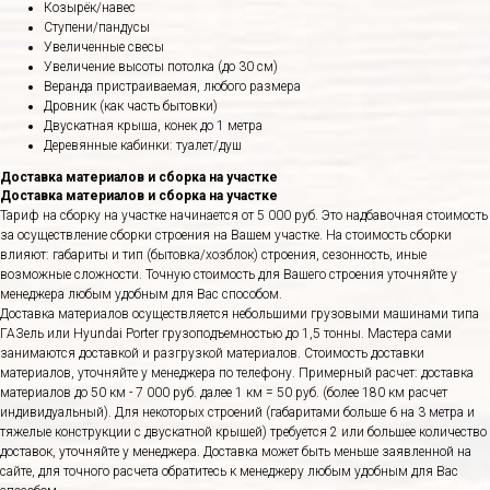
Козырёк/навес
Ступени/пандусы
Увеличенные свесы
Увеличение высоты потолка (до 30 см)
Веранда пристраиваемая, любого размера
Дровник (как часть бытовки)
Двускатная крыша, конек до 1 метра
Деревянные кабинки: туалет/душ
Доставка материалов и сборка на участке
Доставка материалов и сборка на участке
Тариф на сборку на участке начинается от 5 000 руб. Это надбавочная стоимость
за осуществление сборки строения на Вашем участке. На стоимость сборки
влияют: габариты и тип (бытовка/хозблок) строения, сезонность, иные
возможные сложности. Точную стоимость для Вашего строения уточняйте у
менеджера любым удобным для Вас способом.
Доставка материалов осуществляется небольшими грузовыми машинами типа
ГАЗель или Hyundai Porter грузоподъемностью до 1,5 тонны. Мастера сами
занимаются доставкой и разгрузкой материалов. Стоимость доставки
материалов, уточняйте у менеджера по телефону. Примерный расчет: доставка
материалов до 50 км - 7 000 руб. далее 1 км = 50 руб. (более 180 км расчет
индивидуальный). Для некоторых строений (габаритами больше 6 на 3 метра и
тяжелые конструкции с двускатной крышей) требуется 2 или большее количество
доставок, уточняйте у менеджера. Доставка может быть меньше заявленной на
сайте, для точного расчета обратитесь к менеджеру любым удобным для Вас