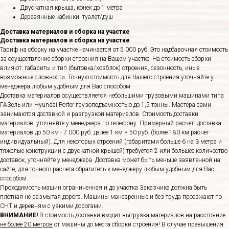
Двускатная крыша, конек до 1 метра
Деревянные кабинки: туалет/душ
Доставка материалов и сборка на участке
Доставка материалов и сборка на участке
Тариф на сборку на участке начинается от 5 000 руб. Это надбавочная стоимость
за осуществление сборки строения на Вашем участке. На стоимость сборки
влияют: габариты и тип (бытовка/хозблок) строения, сезонность, иные
возможные сложности. Точную стоимость для Вашего строения уточняйте у
менеджера любым удобным для Вас способом.
Доставка материалов осуществляется небольшими грузовыми машинами типа
ГАЗель или Hyundai Porter грузоподъемностью до 1,5 тонны. Мастера сами
занимаются доставкой и разгрузкой материалов. Стоимость доставки
материалов, уточняйте у менеджера по телефону. Примерный расчет: доставка
материалов до 50 км - 7 000 руб. далее 1 км = 50 руб. (более 180 км расчет
индивидуальный). Для некоторых строений (габаритами больше 6 на 3 метра и
тяжелые конструкции с двускатной крышей) требуется 2 или большее количество
доставок, уточняйте у менеджера. Доставка может быть меньше заявленной на
сайте, для точного расчета обратитесь к менеджеру любым удобным для Вас
способом.
Проходимость машин ограниченная и до участка Заказчика должна быть
плотная не размытая дорога. Машины маневренные и без труда проезжают по
СНТ и деревням с узкими дорогами.
ВНИМАНИЕ!
В стоимость доставки входит выгрузка материалов на расстояние
не более 20 метров
от машины до места сборки строения! В случае превышения