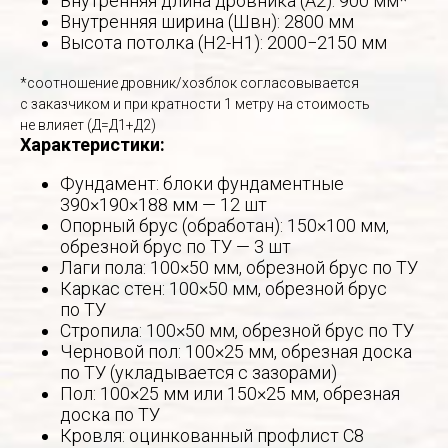
Внутренняя длина дровника (А2): 900 мм*
Внутренняя ширина (Швн): 2800 мм
Высота потолка (Н2-Н1): 2000−2150 мм
*соотношение дровник/хозблок согласовывается
с заказчиком и при кратности 1 метру на стоимость
не влияет (Д=Д1+Д2)
Характеристики:
Фундамент: блоки фундаментные
390×190×188 мм — 12 шт
Опорный брус (обработан): 150×100 мм,
обрезной брус по ТУ — 3 шт
Лаги пола: 100×50 мм, обрезной брус по ТУ
Каркас стен: 100×50 мм, обрезной брус
по ТУ
Стропила: 100×50 мм, обрезной брус по ТУ
Черновой пол: 100×25 мм, обрезная доска
по ТУ (укладывается с зазорами)
Пол: 100×25 мм или 150×25 мм, обрезная
доска по ТУ
Кровля: оцинкованный профлист С8