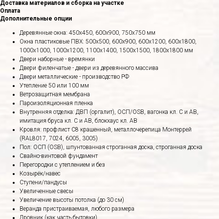
Доставка материалов и сборка на участке
Оплата
Дополнительные опции
Деревянные окна: 450х450, 600х900, 750х750 мм
Окна пластиковые ПВХ: 500х500, 600х900, 600х1200, 600х1800,
1000х1000, 1000х1200, 1100х1400, 1500х1500, 1800х1800 мм
Двери наборные - времянки
Двери филенчатые - двери из деревянного массива
Двери металлические - производство РФ
Утепление 50 или 100 мм
Ветрозащитная мембрана
Пароизоляционная пленка
Внутренняя отделка: ДВП (оргалит), ОСП/OSB, вагонка кл. С и АВ,
имитация бруса кл. С и АВ, блокхаус кл. АВ
Кровля: профлист С8 крашенный, металлочерепица Монтеррей
(RAL8017, 7024, 6005, 3005)
Пол: ОСП (OSB), шпунтованная строганная доска, строганная доска
Свайно-винтовой фундамент
Перегородки с утеплением и без
Козырёк/навес
Ступени/пандусы
Увеличенные свесы
Увеличение высоты потолка (до 30 см)
Веранда пристраиваемая, любого размера
Дровник (как часть бытовки)