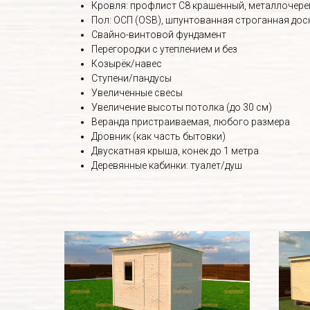
Кровля: профлист С8 крашенный, металлочереп
Пол: ОСП (OSB), шпунтованная строганная дос
Свайно-винтовой фундамент
Перегородки с утеплением и без
Козырёк/навес
Ступени/пандусы
Увеличенные свесы
Увеличение высоты потолка (до 30 см)
Веранда пристраиваемая, любого размера
Дровник (как часть бытовки)
Двускатная крыша, конек до 1 метра
Деревянные кабинки: туалет/душ