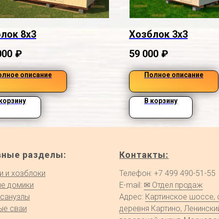
лок 8х3
Хозблок 3х3
000
₽
59 000
₽
олное описание
Полное описание
 корзину
В корзину
вные разделы:
Контакты:
и и хозблоки
Телефон: +7 499 490-51-55
е домики
E-mail:
✉ Отдел продаж
 санузлы
Адрес:
Картинское шоссе, 
ые сваи
деревня Картино, Ленински