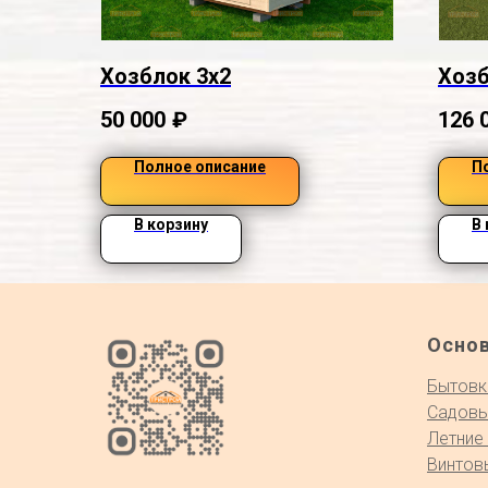
Хозблок 3х2
Хозб
50 000
₽
126 
Полное описание
П
В корзину
В
Осно
Бытовк
Садовы
Летние
Винтов