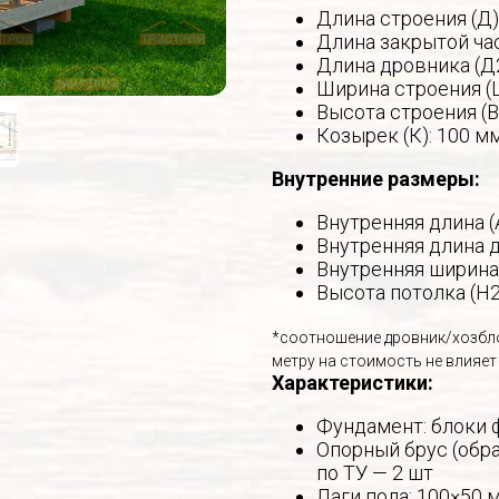
Длина строения (Д)
Длина закрытой час
Длина дровника (Д2
Ширина строения (
Высота строения (В
Козырек (К): 100 м
Внутренние размеры:
Внутренняя длина (
Внутренняя длина д
Внутренняя ширина
Высота потолка (Н2
*соотношение дровник/хозбло
метру на стоимость не влияет
Характеристики:
Фундамент: блоки 
Опорный брус (обра
по ТУ — 2 шт
Лаги пола: 100×50 