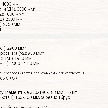
: 4000 мм
ти (Д1): 3000 мм*
): 1000 мм*
Ш): 2000 мм
): 2750 мм
м
А1): 2900 мм*
ровника (А2): 950 мм*
 (Швн): 1900 мм
-Н1): 2000−2150 мм
к согласовывается с заказчиком и при кратности 1
 (Д=Д1+Д2)
фундаментные 390×190×188 мм — 6 шт
ботан): 150×100 мм, обрезной брус
мм, обрезной брус по ТУ