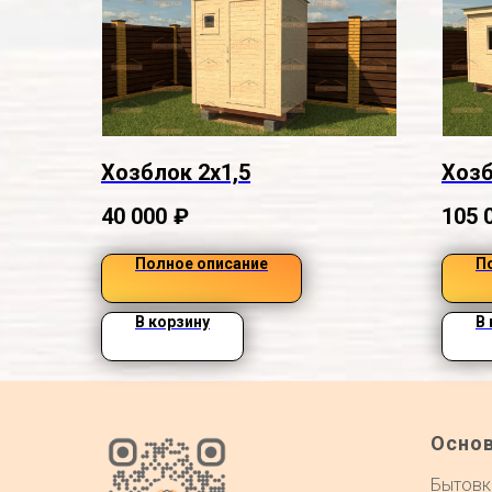
Хозблок 2х1,5
Хозб
40 000
₽
105 
Полное описание
П
В корзину
В
Осно
Бытовк