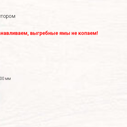
ятором
анавливаем, выгребные ямы не копаем!
800 мм