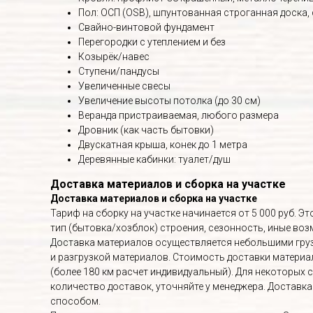
Пол: ОСП (OSB), шпунтованная строганная доска,
Свайно-винтовой фундамент
Перегородки с утеплением и без
Козырёк/навес
Ступени/пандусы
Увеличенные свесы
Увеличение высоты потолка (до 30 см)
Веранда пристраиваемая, любого размера
Дровник (как часть бытовки)
Двускатная крыша, конек до 1 метра
Деревянные кабинки: туалет/душ
Доставка материалов и сборка на участке
Доставка материалов и сборка на участке
Тариф на сборку на участке начинается от 5 000 руб. 
тип (бытовка/хозблок) строения, сезонность, иные в
Доставка материалов осуществляется небольшими груз
и разгрузкой материалов. Стоимость доставки материалов
(более 180 км расчет индивидуальный). Для некоторых 
количество доставок, уточняйте у менеджера. Доставк
способом.