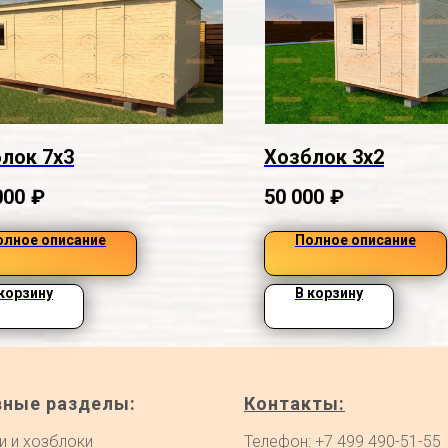
лок 7х3
Хозблок 3х2
000
₽
50 000
₽
олное описание
Полное описание
 корзину
В корзину
вные разделы:
Контакты:
и и хозблоки
Телефон: +7 499 490-51-55