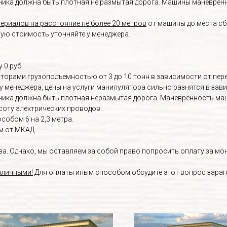
ика должна быть плотная не размытая дорога. Машины маневренны
ериалов на расстояние не более 20 метров
от машины до места сб
ную стоимость уточняйте у менеджера.
 0 руб.
орами грузоподъемностью от 3 до 10 тонн в зависимости от пере
у менеджера, цены на услуги манипулятора сильно разнятся в зав
ика должна быть плотная неразмытая дорога. Маневренность маш
соту электрических проводов.
собом 6 на 2,3 метра.
м от МКАД.
. Однако, мы оставляем за собой право попросить оплату за монт
аличными!
Для оплаты иным способом обсудите этот вопрос заран