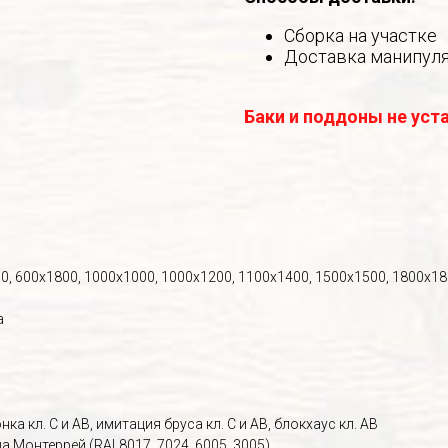
Сборка на участке
Доставка манипул
Баки и поддоны не уст
0, 600х1800, 1000х1000, 1000х1200, 1100х1400, 1500х1500, 1800х1
а
ка кл. С и АВ, имитация бруса кл. С и АВ, блокхаус кл. АВ
 Монтеррей (RAL8017, 7024, 6005, 3005)