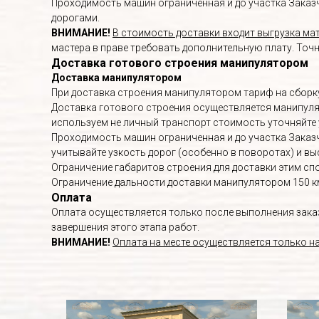
Проходимость машин ограниченная и до участка Заказч
дорогами.
ВНИМАНИЕ!
В стоимость доставки входит выгрузка мат
мастера в праве требовать дополнительную плату. Точ
Доставка готового строения манипулятором
Доставка манипулятором
При доставка строения манипулятором тариф на сборку
Доставка готового строения осуществляется манипулят
используем не личный транспорт стоимость уточняйте 
Проходимость машин ограниченная и до участка Заказч
учитывайте узкость дорог (особенно в поворотах) и вы
Ограничение габаритов строения для доставки этим спо
Ограничение дальности доставки манипулятором 150 к
Оплата
Оплата осуществляется только после выполнения заказа
завершения этого этапа работ.
ВНИМАНИЕ!
Оплата на месте осуществляется только н