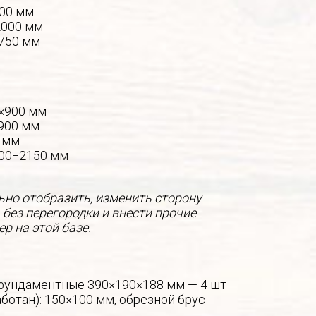
000 мм
2000 мм
2750 мм
×900 мм
900 мм
 мм
000−2150 мм
но отобразить, изменить сторону
 без перегородки и внести прочие
р на этой базе.
фундаментные 390×190×188 мм — 4 шт
ботан): 150×100 мм, обрезной брус