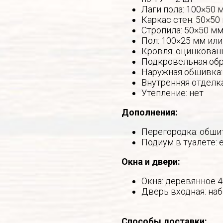
Лаги пола: 100×50 
Каркас стен: 50×50
Стропила: 50×50 мм
Пол: 100×25 мм или
Кровля: оцинкован
Подкровельная обр
Наружная обшивка:
Внутренняя отделка
Утепление: нет
Дополнения:
Перегородка: обши
Подиум в туалете: 
Окна и двери:
Окна: деревянное 
Дверь входная: на
Способы доставки: