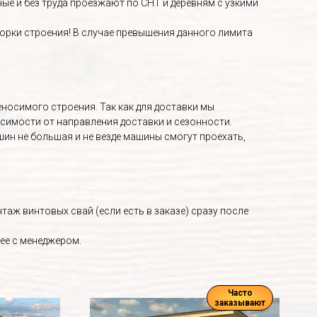
е и без труда проезжают по СНТ и деревням с узкими
орки строения! В случае превышения данного лимита
носимого строения. Так как для доставки мы
исимости от направления доставки и сезонности.
ин не большая и не везде машины смогут проехать,
аж винтовых свай (если есть в заказе) сразу после
ее с менеджером.
Часто
заказывают