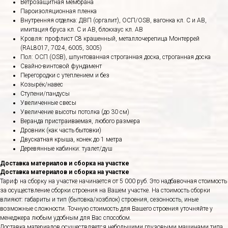
Ветрозащитная мембрана
Пароизоляционная пленка
Внутренняя отделка: ДВП (оргалит), ОСП/OSB, вагонка кл. С и АВ,
имитация бруса кл. С и АВ, блокхаус кл. АВ
Кровля: профлист С8 крашенный, металлочерепица Монтеррей
(RAL8017, 7024, 6005, 3005)
Пол: ОСП (OSB), шпунтованная строганная доска, строганная доска
Свайно-винтовой фундамент
Перегородки с утеплением и без
Козырёк/навес
Ступени/пандусы
Увеличенные свесы
Увеличение высоты потолка (до 30 см)
Веранда пристраиваемая, любого размера
Дровник (как часть бытовки)
Двускатная крыша, конек до 1 метра
Деревянные кабинки: туалет/душ
Доставка материалов и сборка на участке
Доставка материалов и сборка на участке
Тариф на сборку на участке начинается от 5 000 руб. Это надбавочная стоимость
за осуществление сборки строения на Вашем участке. На стоимость сборки
влияют: габариты и тип (бытовка/хозблок) строения, сезонность, иные
возможные сложности. Точную стоимость для Вашего строения уточняйте у
менеджера любым удобным для Вас способом.
Доставка материалов осуществляется небольшими грузовыми машинами типа