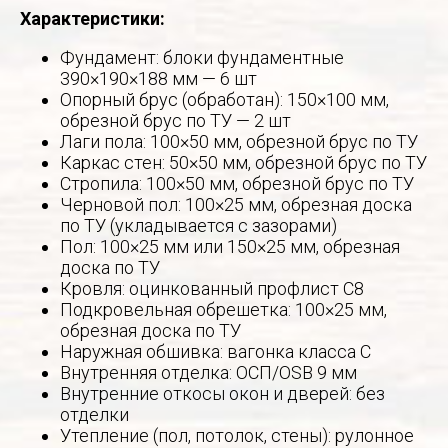
Характеристики:
Фундамент: блоки фундаментные
390×190×188 мм — 6 шт
Опорный брус (обработан): 150×100 мм,
обрезной брус по ТУ — 2 шт
Лаги пола: 100×50 мм, обрезной брус по ТУ
Каркас стен: 50×50 мм, обрезной брус по ТУ
Стропила: 100×50 мм, обрезной брус по ТУ
Черновой пол: 100×25 мм, обрезная доска
по ТУ (укладывается с зазорами)
Пол: 100×25 мм или 150×25 мм, обрезная
доска по ТУ
Кровля: оцинкованный профлист С8
Подкровельная обрешетка: 100×25 мм,
обрезная доска по ТУ
Наружная обшивка: вагонка класса С
Внутренняя отделка: ОСП/OSB 9 мм
Внутренние откосы окон и дверей: без
отделки
Утепление (пол, потолок, стены): рулонное