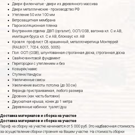
Двери филенчатые - двери из деревянного массива
Двери металлические - производство РФ
Утепление 50 или 100 мм
Ветрозащитная мембрана
Пароизоляционная пленка
Внутренняя отделка: ДВП (оргалит), ОСП/OSB, вагонка кл. С и АВ,
имитация бруса кл. С и АВ, блокхаус кл. АВ
Кровля: профлист С8 крашенный, металлочерепица Монтеррей
(RAL8017, 7024, 6005, 3005)
Пол: ОСП (OSB), шпунтованная строганная доска, строганная доска
Свайно-винтовой фундамент
Перегородки с утеплением и без
Козырёк/навес
Ступени/пандусы
Увеличенные свесы
Увеличение высоты потолка (до 30 см)
Веранда пристраиваемая, любого размера
Дровник (как часть бытовки)
Двускатная крыша, конек до 1 метра
Деревянные кабинки: туалет/душ
Доставка материалов и сборка на участке
Доставка материалов и сборка на участке
Тариф на сборку на участке начинается от 5 000 руб. Это надбавочная стоимость
за осуществление сборки строения на Вашем участке. На стоимость сборки