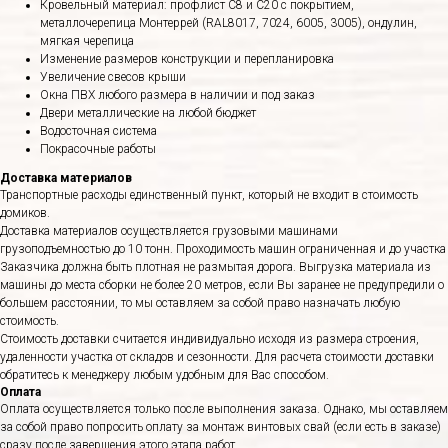
Кровельный материал: профлист С8 и С20 с покрытием,
металлочерепица Монтеррей (RAL8017, 7024, 6005, 3005), ондулин,
мягкая черепица
Изменение размеров конструкции и перепланировка
Увеличение свесов крыши
Окна ПВХ любого размера в наличии и под заказ
Двери металлические на любой бюджет
Водосточная система
Покрасочные работы
Доставка материалов
Транспортные расходы единственный пункт, который не входит в стоимость
домиков.
Доставка материалов осуществляется грузовыми машинами
грузоподъемностью до 10 тонн. Проходимость машин ограниченная и до участка
Заказчика должна быть плотная не размытая дорога. Выгрузка материала из
машины до места сборки не более 20 метров, если Вы заранее не предупредили о
большем расстоянии, то мы оставляем за собой право назначать любую
стоимость.
Стоимость доставки считается индивидуально исходя из размера строения,
удаленности участка от складов и сезонности. Для расчета стоимости доставки
обратитесь к менеджеру любым удобным для Вас способом.
Оплата
Оплата осуществляется только после выполнения заказа. Однако, мы оставляем
за собой право попросить оплату за монтаж винтовых свай (если есть в заказе)
сразу после завершения этого этапа работ.