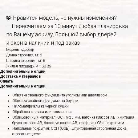
🧩 Нравится модель, но нужны изменения?
— Пересчитаем за 10 минут Любая планировка
по Вашему эскизу. Большой выбор дверей
и окон в наличии и под заказ
Модель: «Дрозд»
Длина строения, м: 6
Ширина строения, м: 6
Жилая площадь, м²: 30-35
Дополнительные опции
Доставка материалов
Оплата
Дополнительные опции
Обвязка свайного фундамента уголком или швеллером
Обвязка свайного фундамента брусом
Пиломатериалы камерной сушки
Обработка каркаса или только пола
Облицовочный материал: ОСП 9-25 мм, вагонка классов АВ, имитация
бруса классов АВ, блокхаус класса АВ, профлист С8 с покрытием
Напольные покрытия: ОСП (OSB), шпунтованная строганная доска,
строганная доска