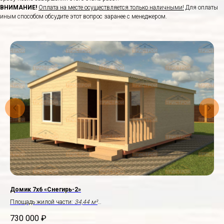
ВНИМАНИЕ!
Оплата на месте осуществляется только наличными!
Для оплаты
иным способом обсудите этот вопрос заранее с менеджером.
Домик 7х6 «Снегирь-2»
До
Площадь жилой части:
34,44 м²
Пло
Крыльцо:
2,5×2,0 м
Пло
730 000
₽
61