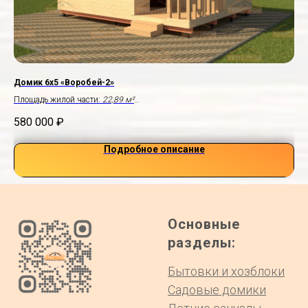
Домик 6х5 «Воробей-2»
Дом
Площадь жилой части:
22,89 м²
Пло
Крыльцо:
2,5×2,0 м
Раз
580 000
₽
78
Подробное описание
Основные
разделы:
Бытовки и хозблоки
Садовые домики