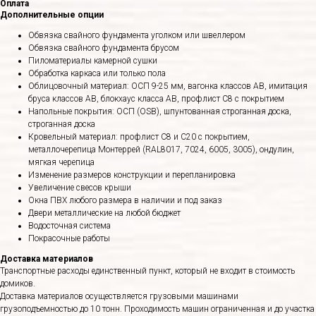
Оплата
Дополнительные опции
Обвязка свайного фундамента уголком или швеллером
Обвязка свайного фундамента брусом
Пиломатериалы камерной сушки
Обработка каркаса или только пола
Облицовочный материал: ОСП 9-25 мм, вагонка классов АВ, имитация
бруса классов АВ, блокхаус класса АВ, профлист С8 с покрытием
Напольные покрытия: ОСП (OSB), шпунтованная строганная доска,
строганная доска
Кровельный материал: профлист С8 и С20 с покрытием,
металлочерепица Монтеррей (RAL8017, 7024, 6005, 3005), ондулин,
мягкая черепица
Изменение размеров конструкции и перепланировка
Увеличение свесов крыши
Окна ПВХ любого размера в наличии и под заказ
Двери металлические на любой бюджет
Водосточная система
Покрасочные работы
Доставка материалов
Транспортные расходы единственный пункт, который не входит в стоимость
домиков.
Доставка материалов осуществляется грузовыми машинами
грузоподъемностью до 10 тонн. Проходимость машин ограниченная и до участка