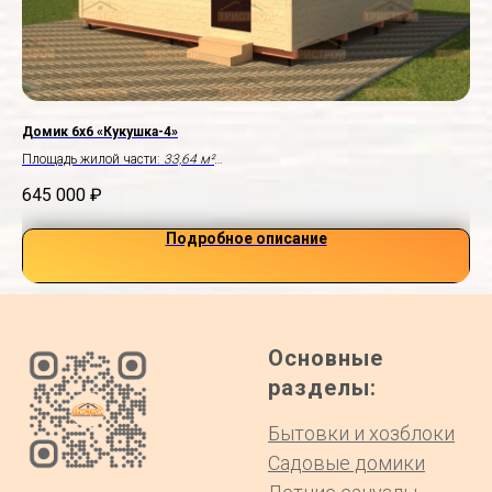
Домик 6х6 «Кукушка-4»
До
Площадь жилой части:
33,64 м²
Пло
Без крыльца
Тер
645 000
₽
1 
Подробное описание
Основные
разделы:
Бытовки и хозблоки
Садовые домики