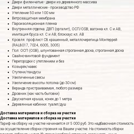
Двери филенчатые - двери из деревянного массива
Двери металлические - производство РФ
Утепление 50 или 100 мм
Ветрозащитная мембрана
Пароизоляционная пленка
Внутренняя отделка: ДВП (оргалит), ОСП/OSB, вагонка кл. С и АВ,
имитация бруса кл. С и АВ, блокхаус кл. АВ
Кровля: профлист С8 крашенный, металлочерепица Монтеррей
(RAL8017, 7024, 6005, 3005)
Пол: ОСП (OSB), шпунтованная строганная доска, строганная доска
Свайно-винтовой фундамент
Перегородки с утеплением и без
Козырёк/навес
Ступени/пандусы
Увеличенные свесы
Увеличение высоты потолка (до 30 см)
Веранда пристраиваемая, любого размера
Дровник (как часть бытовки)
Двускатная крыша, конек до 1 метра
Деревянные кабинки: туалет/душ
Доставка материалов и сборка на участке
Доставка материалов и сборка на участке
Тариф на сборку на участке начинается от 5 000 руб. Это надбавочная стоимость
за осуществление сборки строения на Вашем участке. На стоимость сборки