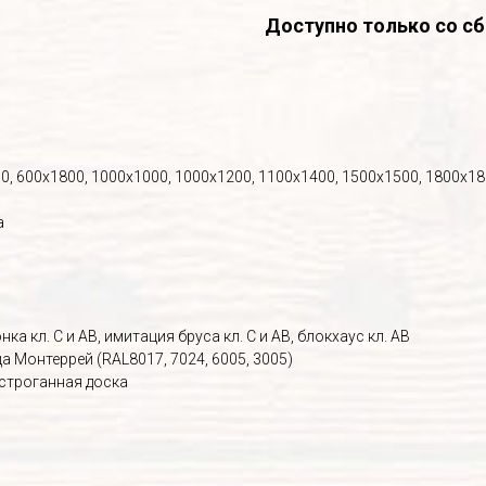
Доступно только со сб
0, 600х1800, 1000х1000, 1000х1200, 1100х1400, 1500х1500, 1800х1
а
ка кл. С и АВ, имитация бруса кл. С и АВ, блокхаус кл. АВ
 Монтеррей (RAL8017, 7024, 6005, 3005)
 строганная доска