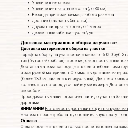
Увеличенные свесы
Увеличение высоты потолка (до 30 см)
Веранда пристраиваемая, любого размера
Дровник (как часть бытовки)
Двускатная крыша, конек до 1 метра
Деревянные кабинки: туалет/душ
Доставка материалов и сборка на участке
Доставка материалов и сборка на участке
Тариф на сборку на участке начинается от 5 000 руб. 
тип (бытовка/хозблок) строения, сезонность, иные в
Доставка материалов осуществляется небольшими груз
и разгрузкой материалов. Стоимость доставки материалов
(более 180 км расчет индивидуальный). Для некоторых 
количество доставок, уточняйте у менеджера. Доставк
способом.
Проходимость машин ограниченная и до участка Заказч
дорогами.
ВНИМАНИЕ!
В стоимость доставки входит выгрузка мат
мастера в праве требовать дополнительную плату. Точ
Оплата
Оплата осуществляется только после выполнения заказа