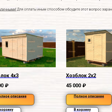
аличными!
Для оплаты иным способом обсудите этот вопрос заран
лок 4х3
Хозблок 2х2
00
₽
45 000
₽
олное описание
Полное описание
 корзину
В корзину