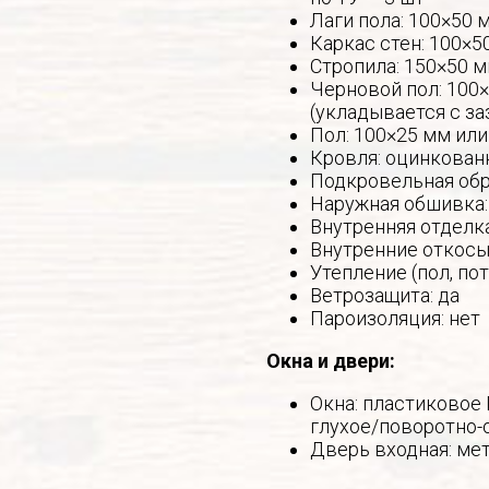
Лаги пола: 100×50 
Каркас стен: 100×5
Стропила: 150×50 м
Черновой пол: 100×
(укладывается с за
Пол: 100×25 мм или
Кровля: оцинкован
Подкровельная обр
Наружная обшивка:
Внутренняя отделк
Внутренние откосы 
Утепление (пол, по
Ветрозащита: да
Пароизоляция: нет
Окна и двери:
Окна: пластиковое
глухое/поворотно-
Дверь входная: ме