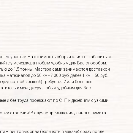
Вашем участке. На стоимость сборки влияют: габариты и
няйте у менеджера любым удобным для Вас способом.
ью до 1,5 тонны. Мастера сами занимаются доставкой
материалов до 50 км - 7 000 руб. далее 1 км = 50 руб.
с двускатной крышей) требуется 2 или большее
братитесь к менеджеру любым удобным для Вас
е и без труда проезжают по СНТ и деревням с узкими
орки строения! В случае превышения данного лимита
аж винтовых свай (если есть в заказе) сразу после