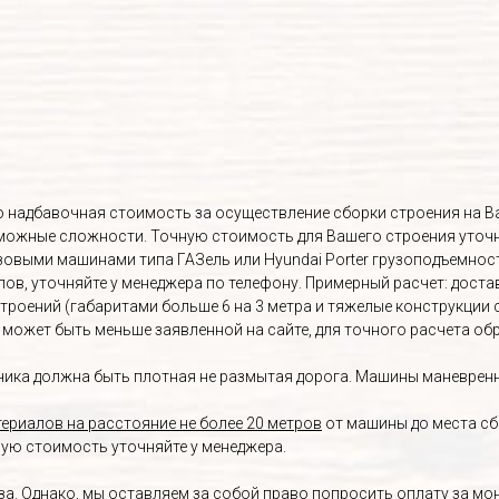
Это надбавочная стоимость за осуществление сборки строения на 
озможные сложности. Точную стоимость для Вашего строения уточ
овыми машинами типа ГАЗель или Hyundai Porter грузоподъемност
, уточняйте у менеджера по телефону. Примерный расчет: доставка 
строений (габаритами больше 6 на 3 метра и тяжелые конструкции 
а может быть меньше заявленной на сайте, для точного расчета о
ика должна быть плотная не размытая дорога. Машины маневренны
ериалов на расстояние не более 20 метров
от машины до места сб
ную стоимость уточняйте у менеджера.
. Однако, мы оставляем за собой право попросить оплату за монт