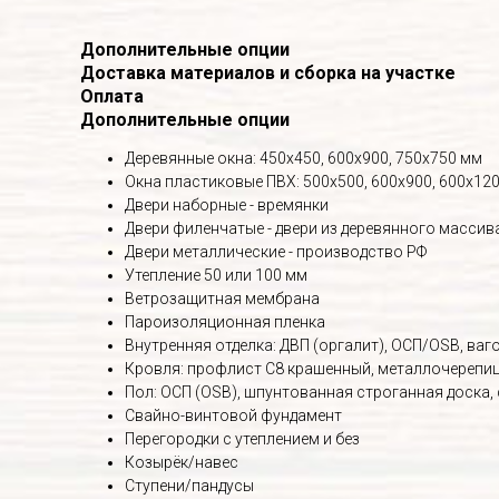
Дополнительные опции
Доставка материалов и сборка на участке
Оплата
Дополнительные опции
Деревянные окна: 450х450, 600х900, 750х750 мм
Окна пластиковые ПВХ: 500х500, 600х900, 600х120
Двери наборные - времянки
Двери филенчатые - двери из деревянного массив
Двери металлические - производство РФ
Утепление 50 или 100 мм
Ветрозащитная мембрана
Пароизоляционная пленка
Внутренняя отделка: ДВП (оргалит), ОСП/OSB, вагон
Кровля: профлист С8 крашенный, металлочерепица
Пол: ОСП (OSB), шпунтованная строганная доска,
Свайно-винтовой фундамент
Перегородки с утеплением и без
Козырёк/навес
Ступени/пандусы