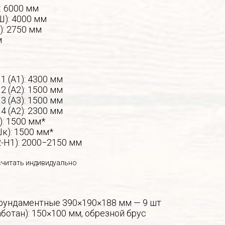
: 6000 мм
Ш): 4000 мм
): 2750 мм
м
1 (А1): 4300 мм
2 (А2): 1500 мм
3 (А3): 1500 мм
4 (А2): 2300 мм
: 1500 мм*
к): 1500 мм*
-Н1): 2000−2150 мм
считать индивидуально
фундаментные 390×190×188 мм — 9 шт
ботан): 150×100 мм, обрезной брус