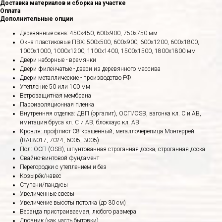
Доставка материалов и сборка на участке
Оплата
Дополнительные опции
Деревянные окна: 450х450, 600х900, 750х750 мм
Окна пластиковые ПВХ: 500х500, 600х900, 600х1200, 600х1800,
1000х1000, 1000х1200, 1100х1400, 1500х1500, 1800х1800 мм
Двери наборные - времянки
Двери филенчатые - двери из деревянного массива
Двери металлические - производство РФ
Утепление 50 или 100 мм
Ветрозащитная мембрана
Пароизоляционная пленка
Внутренняя отделка: ДВП (оргалит), ОСП/OSB, вагонка кл. С и АВ,
имитация бруса кл. С и АВ, блокхаус кл. АВ
Кровля: профлист С8 крашенный, металлочерепица Монтеррей
(RAL8017, 7024, 6005, 3005)
Пол: ОСП (OSB), шпунтованная строганная доска, строганная доска
Свайно-винтовой фундамент
Перегородки с утеплением и без
Козырёк/навес
Ступени/пандусы
Увеличенные свесы
Увеличение высоты потолка (до 30 см)
Веранда пристраиваемая, любого размера
Дровник (как часть бытовки)