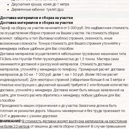
Двускатная крыша, конек до 1 метра
Деревянные кабинки: туалет/душ
Доставка материалов и сборка на участке
Доставка материалов и сборка на участке
Тариф на сборку на участке начинается от 5 000 руб. Это надбавочная стоимость
за осуществление сборки строения на Вашем участке. На стоимость сборки
влияют: габариты и тип (бытовка/хозблок) строения, сезонность, иные
возможные сложности. Точную стоимость для Вашего строения уточняйте у
менеджера любым удобным для Вас способом.
Доставка материалов осуществляется небольшими грузовыми машинами типа
ГАЗель или Hyundai Porter грузоподъемностью до 1,5 тонны. Мастера сами
занимаются доставкой и разгрузкой материалов. Стоимость доставки
материалов, уточняйте у менеджера по телефону. Примерный расчет: доставка
материалов до 50 км - 7 000 руб. далее 1 км = 50 руб. (более 180 км расчет
индивидуальный). Для некоторых строений (габаритами больше 6 на 3 метра и
тяжелые конструкции с двускатной крышей) требуется 2 или большее количество
доставок, уточняйте у менеджера. Доставка может быть меньше заявленной на
сайте, для точного расчета обратитесь к менеджеру любым удобным для Вас
способом.
Проходимость машин ограниченная и до участка Заказчика должна быть
плотная не размытая дорога. Машины маневренные и без труда проезжают по
СНТ и деревням с узкими дорогами.
ВНИМАНИЕ!
В стоимость доставки входит выгрузка материалов на расстояние
не более 20 метров
от машины до места сборки строения! В случае превышения