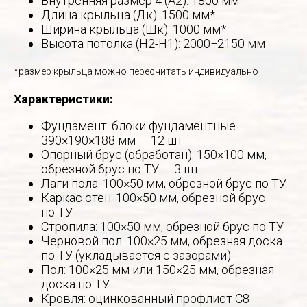
Внутренняя размер 4 (А2): 1800 мм
Длина крыльца (Дк): 1500 мм*
Ширина крыльца (Шк): 1000 мм*
Высота потолка (Н2-Н1): 2000−2150 мм
*размер крыльца можно пересчитать индивидуально
Характеристики:
Фундамент: блоки фундаментные
390×190×188 мм — 12 шт
Опорный брус (обработан): 150×100 мм,
обрезной брус по ТУ — 3 шт
Лаги пола: 100×50 мм, обрезной брус по ТУ
Каркас стен: 100×50 мм, обрезной брус
по ТУ
Стропила: 100×50 мм, обрезной брус по ТУ
Черновой пол: 100×25 мм, обрезная доска
по ТУ (укладывается с зазорами)
Пол: 100×25 мм или 150×25 мм, обрезная
доска по ТУ
Кровля: оцинкованный профлист С8