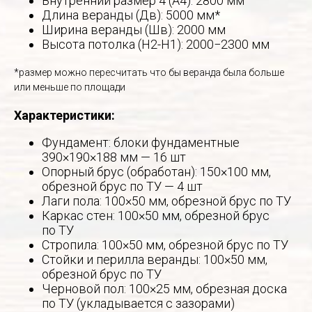
Внутренний размер 4 (А4): 2800 мм
Длина веранды (Дв): 5000 мм*
Ширина веранды (Шв): 2000 мм
Высота потолка (Н2-Н1): 2000−2300 мм
*размер можно пересчитать что бы веранда была больше
или меньше по площади
Характеристики:
Фундамент: блоки фундаментные
390×190×188 мм — 16 шт
Опорный брус (обработан): 150×100 мм,
обрезной брус по ТУ — 4 шт
Лаги пола: 100×50 мм, обрезной брус по ТУ
Каркас стен: 100×50 мм, обрезной брус
по ТУ
Стропила: 100×50 мм, обрезной брус по ТУ
Стойки и перилла веранды: 100×50 мм,
обрезной брус по ТУ
Черновой пол: 100×25 мм, обрезная доска
по ТУ (укладывается с зазорами)