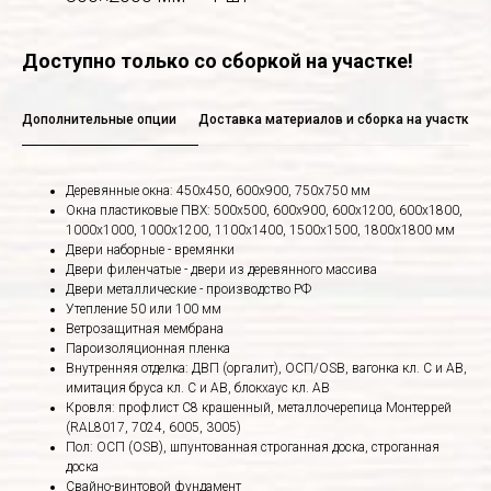
Доступно только со сборкой на участке!
Дополнительные опции
Доставка материалов и сборка на участке
Деревянные окна: 450х450, 600х900, 750х750 мм
Окна пластиковые ПВХ: 500х500, 600х900, 600х1200, 600х1800,
1000х1000, 1000х1200, 1100х1400, 1500х1500, 1800х1800 мм
Двери наборные - времянки
Двери филенчатые - двери из деревянного массива
Двери металлические - производство РФ
Утепление 50 или 100 мм
Ветрозащитная мембрана
Пароизоляционная пленка
Внутренняя отделка: ДВП (оргалит), ОСП/OSB, вагонка кл. С и АВ,
имитация бруса кл. С и АВ, блокхаус кл. АВ
Кровля: профлист С8 крашенный, металлочерепица Монтеррей
(RAL8017, 7024, 6005, 3005)
Пол: ОСП (OSB), шпунтованная строганная доска, строганная
доска
Свайно-винтовой фундамент