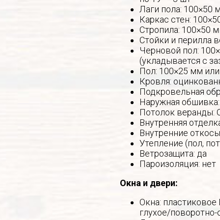
Лаги пола: 100×50 
Каркас стен: 100×5
Стропила: 100×50 м
Стойки и перилла в
Черновой пол: 100×
(укладывается с за
Пол: 100×25 мм или
Кровля: оцинкован
Подкровельная обр
Наружная обшивка:
Потолок веранды: 
Внутренняя отделк
Внутренние откосы 
Утепление (пол, по
Ветрозащита: да
Пароизоляция: нет
Окна и двери:
Окна: пластиковое
глухое/поворотно-