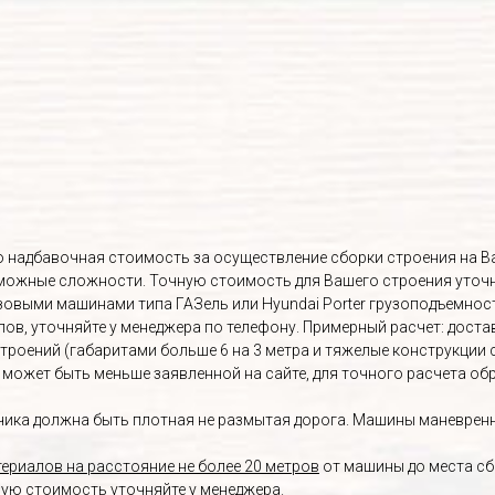
Это надбавочная стоимость за осуществление сборки строения на 
озможные сложности. Точную стоимость для Вашего строения уточ
овыми машинами типа ГАЗель или Hyundai Porter грузоподъемност
, уточняйте у менеджера по телефону. Примерный расчет: доставка 
строений (габаритами больше 6 на 3 метра и тяжелые конструкции 
а может быть меньше заявленной на сайте, для точного расчета о
ика должна быть плотная не размытая дорога. Машины маневренны
ериалов на расстояние не более 20 метров
от машины до места сб
ную стоимость уточняйте у менеджера.