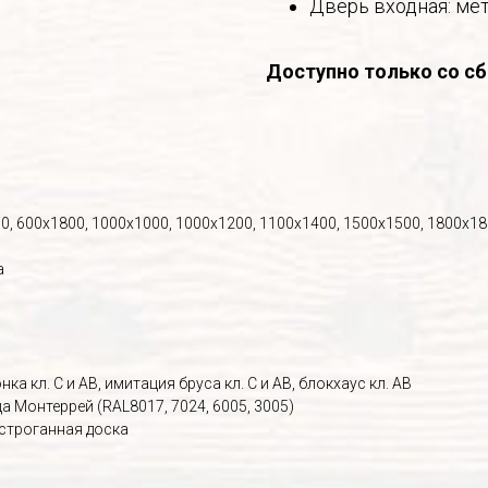
Дверь входная: ме
Доступно только со сб
0, 600х1800, 1000х1000, 1000х1200, 1100х1400, 1500х1500, 1800х1
а
ка кл. С и АВ, имитация бруса кл. С и АВ, блокхаус кл. АВ
 Монтеррей (RAL8017, 7024, 6005, 3005)
 строганная доска