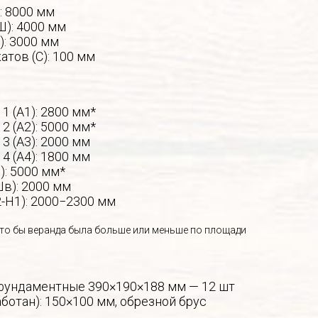
: 8000 мм
Ш): 4000 мм
): 3000 мм
атов (С): 100 мм
1 (А1): 2800 мм*
2 (А2): 5000 мм*
3 (А3): 2000 мм
4 (А4): 1800 мм
): 5000 мм*
в): 2000 мм
-Н1): 2000−2300 мм
то бы веранда была больше или меньше по площади
фундаментные 390×190×188 мм — 12 шт
ботан): 150×100 мм, обрезной брус