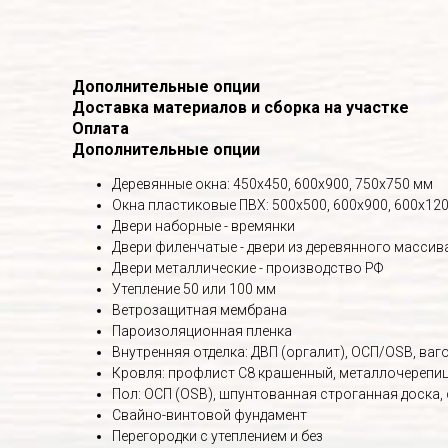
Дополнительные опции
Доставка материалов и сборка на участке
Оплата
Дополнительные опции
Деревянные окна: 450х450, 600х900, 750х750 мм
Окна пластиковые ПВХ: 500х500, 600х900, 600х120
Двери наборные - времянки
Двери филенчатые - двери из деревянного массив
Двери металлические - производство РФ
Утепление 50 или 100 мм
Ветрозащитная мембрана
Пароизоляционная пленка
Внутренняя отделка: ДВП (оргалит), ОСП/OSB, вагон
Кровля: профлист С8 крашенный, металлочерепица
Пол: ОСП (OSB), шпунтованная строганная доска,
Свайно-винтовой фундамент
Перегородки с утеплением и без