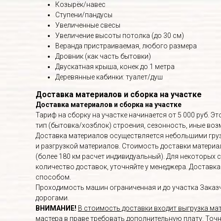
Козырёк/навес
Ступени/пандусы
Увеличенные свесы
Увеличение высоты потолка (до 30 см)
Веранда пристраиваемая, любого размера
Дровник (как часть бытовки)
Двускатная крыша, конек до 1 метра
Деревянные кабинки: туалет/душ
Доставка материалов и сборка на участке
Доставка материалов и сборка на участке
Тариф на сборку на участке начинается от 5 000 руб. 
тип (бытовка/хозблок) строения, сезонность, иные в
Доставка материалов осуществляется небольшими груз
и разгрузкой материалов. Стоимость доставки материалов
(более 180 км расчет индивидуальный). Для некоторых 
количество доставок, уточняйте у менеджера. Доставк
способом.
Проходимость машин ограниченная и до участка Заказч
дорогами.
ВНИМАНИЕ!
В стоимость доставки входит выгрузка мат
мастера в праве требовать дополнительную плату. Точ