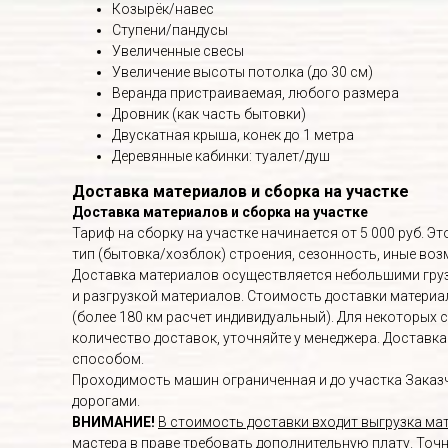
Козырёк/навес
Ступени/пандусы
Увеличенные свесы
Увеличение высоты потолка (до 30 см)
Веранда пристраиваемая, любого размера
Дровник (как часть бытовки)
Двускатная крыша, конек до 1 метра
Деревянные кабинки: туалет/душ
Доставка материалов и сборка на участке
Доставка материалов и сборка на участке
Тариф на сборку на участке начинается от 5 000 руб. 
тип (бытовка/хозблок) строения, сезонность, иные в
Доставка материалов осуществляется небольшими груз
и разгрузкой материалов. Стоимость доставки материалов
(более 180 км расчет индивидуальный). Для некоторых 
количество доставок, уточняйте у менеджера. Доставк
способом.
Проходимость машин ограниченная и до участка Заказч
дорогами.
ВНИМАНИЕ!
В стоимость доставки входит выгрузка мат
мастера в праве требовать дополнительную плату. Точ