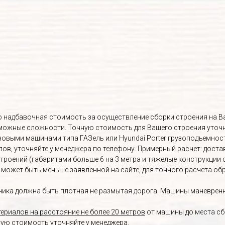
Это надбавочная стоимость за осуществление сборки строения на 
озможные сложности. Точную стоимость для Вашего строения уточ
овыми машинами типа ГАЗель или Hyundai Porter грузоподъемност
, уточняйте у менеджера по телефону. Примерный расчет: доставка 
строений (габаритами больше 6 на 3 метра и тяжелые конструкции 
а может быть меньше заявленной на сайте, для точного расчета о
ика должна быть плотная не размытая дорога. Машины маневренны
ериалов на расстояние не более 20 метров
от машины до места сб
ную стоимость уточняйте у менеджера.