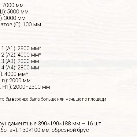
: 7000 мм
Ш): 5000 мм
): 3000 мм
атов (С): 100 мм
1 (А1): 2800 мм*
2 (А2): 4000 мм*
3 (А3): 2000 мм
4 (А4): 2800 мм
): 4000 мм*
в): 2000 мм
-Н1): 2000−2300 мм
то бы веранда была больше или меньше по площади
фундаментные 390×190×188 мм — 16 шт
ботан): 150×100 мм, обрезной брус