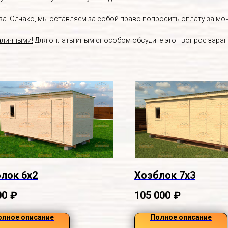
. Однако, мы оставляем за собой право попросить оплату за монт
аличными!
Для оплаты иным способом обсудите этот вопрос заран
лок 6х2
Хозблок 7х3
00
₽
105 000
₽
олное описание
Полное описание