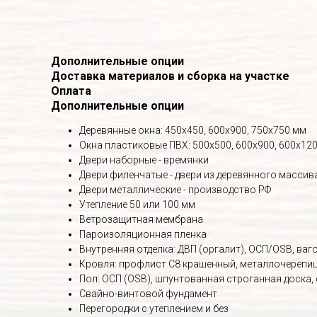
Дополнительные опции
Доставка материалов и сборка на участке
Оплата
Дополнительные опции
Деревянные окна: 450х450, 600х900, 750х750 мм
Окна пластиковые ПВХ: 500х500, 600х900, 600х120
Двери наборные - времянки
Двери филенчатые - двери из деревянного массив
Двери металлические - производство РФ
Утепление 50 или 100 мм
Ветрозащитная мембрана
Пароизоляционная пленка
Внутренняя отделка: ДВП (оргалит), ОСП/OSB, вагон
Кровля: профлист С8 крашенный, металлочерепица
Пол: ОСП (OSB), шпунтованная строганная доска,
Свайно-винтовой фундамент
Перегородки с утеплением и без