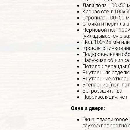
Лаги пола: 100×50 
Каркас стен: 100×5
Стропила: 100×50 м
Стойки и перилла в
Черновой пол: 100×
(укладывается с за
Пол: 100×25 мм или
Кровля: оцинкован
Подкровельная обр
Наружная обшивка:
Потолок веранды: 
Внутренняя отделк
Внутренние откосы 
Утепление (пол, по
Ветрозащита: да
Пароизоляция: нет
Окна и двери:
Окна: пластиковое
глухое/поворотно-