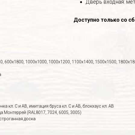
Дверь входная: ме
Доступно только со сб
0, 600х1800, 1000х1000, 1000х1200, 1100х1400, 1500х1500, 1800х1
а
ка кл. С и АВ, имитация бруса кл. С и АВ, блокхаус кл. АВ
 Монтеррей (RAL8017, 7024, 6005, 3005)
 строганная доска